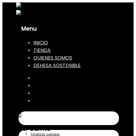
Menu
Skip
INICIO
to
TIENDA
content
QUIENES SOMOS
DEHESA SOSTENIBLE
INICIO
TIENDA
QUIENES SOMOS
DEHESA SOSTENIBLE
0
Ver Carrito
Finalizar compra