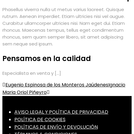
Phasellus viverra nulla ut metus varius laoreet. Quisque
rutrum. Aenean imperdiet. Etiam ultricies nisi vel augue.
Curabitur ullamcorper ultricies nisi. Nam eget dui. Etiam
rhoncus. Maecenas tempus, tellus eget condimentum
rhoncus, sem quam semper libero, sit amet adipiscing
sem neque sed ipsum.
Pensamos en la calidad
Especialista en venta y […]
Post
Eugenio Espinosa de los Monteros Jaúdenes
Ignacio
Maria Oriol Piñeyro
navigation
AVISO LEGAL Y POLÍTICA DE PRIVACIDAD
POLÍTICA DE COOKIES
POLÍTICAS DE ENVÍO Y DEVOLUCIÓN