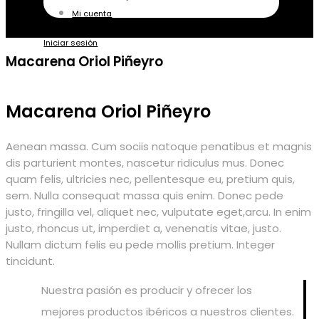
Mi cuenta
Iniciar sesión
Macarena Oriol Piñeyro
Macarena Oriol Piñeyro
Aenean massa. Cum sociis natoque penatibus et magnis
dis parturient montes, nascetur ridiculus mus. Donec
quam felis, ultricies nec, pellentesque eu, pretium quis,
sem. Nulla consequat massa quis enim. Donec pede
justo, fringilla vel, aliquet nec, vulputate eget,arcu. In enim
justo, rhoncus ut, imperdiet a, venenatis vitae, justo.
Nullam dictum felis eu pede mollis pretium. Integer
tincidunt.
Nuestra pasión es producir y ofrecer los
mejores productos ibéricos a nuestros clientes.