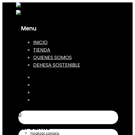
Menu
Skip
INICIO
to
TIENDA
content
QUIENES SOMOS
DEHESA SOSTENIBLE
INICIO
TIENDA
QUIENES SOMOS
DEHESA SOSTENIBLE
0
Ver Carrito
Finalizar compra