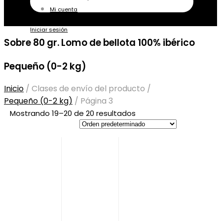
Mi cuenta
Iniciar sesión
Sobre 80 gr. Lomo de bellota 100% ibérico
Pequeño (0-2 kg)
Inicio
/
Clases de envío del producto
/
Pequeño (0-2 kg)
/
Página 3
Mostrando 19–20 de 20 resultados
Tarjeta Regalo
Esta es la
tarjeta regalo
Sobre 80 Gr.
de Fuente la
Lomo De
Bellota 100%
Virgen. Elige la