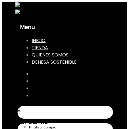
Menu
Skip
INICIO
to
TIENDA
content
QUIENES SOMOS
DEHESA SOSTENIBLE
INICIO
TIENDA
QUIENES SOMOS
DEHESA SOSTENIBLE
0
Ver Carrito
Finalizar compra