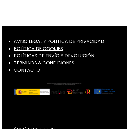
El
El
54,00
€
precio
precio
original
actual
era:
es:
59,80 €.
54,00 €.
AVISO LEGAL Y POLÍTICA DE PRIVACIDAD
POLÍTICA DE COOKIES
POLÍTICAS DE ENVÍO Y DEVOLUCIÓN
TÉRMINOS & CONDICIONES
CONTACTO
Teléfono