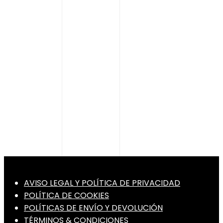
realiza
manualmente
Tiempo de
Tiempo de
a cuchillo.
elaboración:
elaboración:
mínimo 33 – 36
mínimo 33 – 36
meses.
meses.
Presentado en
Presentado en
una elegante
una elegante
caja
caja
jamonera.
jamonera.
AVISO LEGAL Y POLÍTICA DE PRIVACIDAD
POLÍTICA DE COOKIES
POLÍTICAS DE ENVÍO Y DEVOLUCIÓN
TÉRMINOS & CONDICIONES