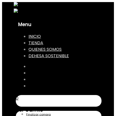
Menu
Skip
INICIO
to
TIENDA
content
QUIENES SOMOS
DEHESA SOSTENIBLE
INICIO
TIENDA
QUIENES SOMOS
DEHESA SOSTENIBLE
0
Ver Carrito
Finalizar compra